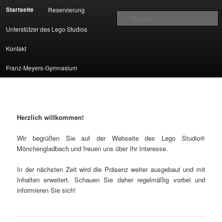
Main menu
Startseite
Reservierung
Skip to primary content
Skip to secondary content
S
Unterstützer des Lego Studios
Lego LEIS – Franz-Meyers-
Kontakt
Gymnasium Mönchengladbach
Franz-Meyers-Gymnasium
Herzlich willkommen!
Wir begrüßen Sie auf der Webseite des Lego Studio®
Mönchengladbach und freuen uns über Ihr Interesse.
In der nächsten Zeit wird die Präsenz weiter ausgebaut und mit
Inhalten erweitert. Schauen Sie daher regelmäßig vorbei und
informieren Sie sich!