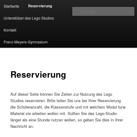
Main menu
Reservierung
Startseite
Skip to primary content
Skip to secondary content
S
Unterstützer des Lego Studios
Lego LEIS – Franz-Meyers-
Kontakt
Gymnasium Mönchengladbach
Franz-Meyers-Gymnasium
Reservierung
Auf dieser Seite können Sie Zeiten zur Nutzung des Lego
Studios reservieren. Bitte teilen Sie uns bei Ihrer Reservierung
die Schüleranzahl, die Klassenstufe und mit welchem Modul bzw.
Material sie arbeiten wollen mit. Sollten Sie das Lego-Studio
länger als eine Stunde nutzen wollen, so geben Sie dies in Ihrer
Nachricht an.